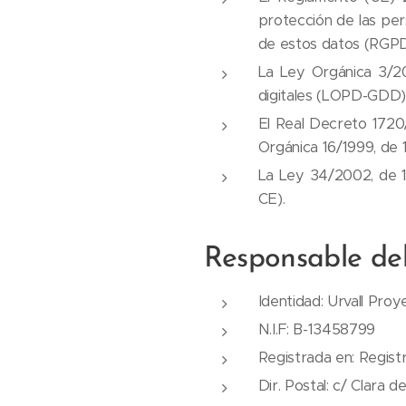
protección de las pers
de estos datos (RGPD
La Ley Orgánica 3/20
digitales (LOPD-GDD)
El Real Decreto 1720
Orgánica 16/1999, de
La Ley 34/2002, de 11
CE).
Responsable de
Identidad: Urvall Pro
N.I.F: B-13458799
Registrada en: Regist
Dir. Postal: c/ Clara 